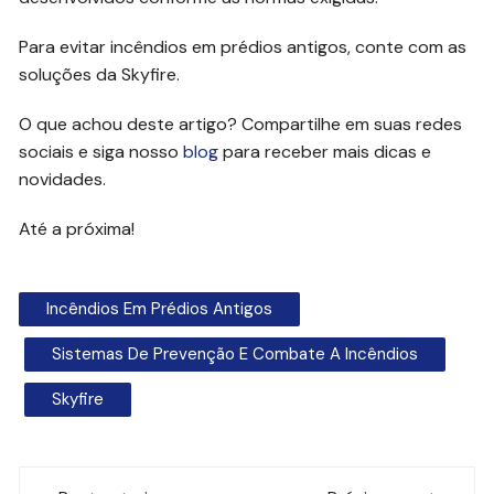
Para evitar incêndios em prédios antigos, conte com as
soluções da Skyfire.
O que achou deste artigo? Compartilhe em suas redes
sociais e siga nosso
blog
para receber mais dicas e
novidades.
Até a próxima!
Incêndios Em Prédios Antigos
Sistemas De Prevenção E Combate A Incêndios
Skyfire
Navegação