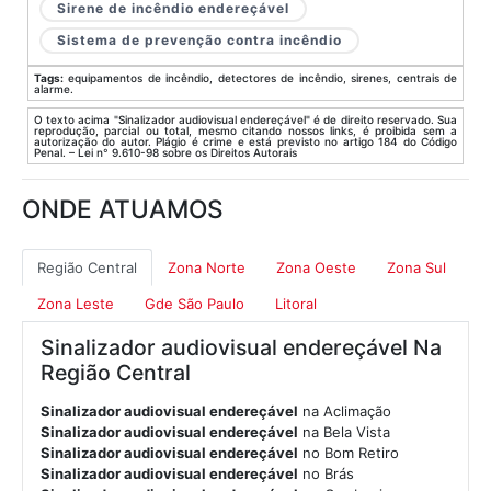
Sirene de incêndio endereçável
Sistema de prevenção contra incêndio
Tags:
equipamentos de incêndio, detectores de incêndio, sirenes, centrais de
alarme.
O texto acima "Sinalizador audiovisual endereçável" é de direito reservado. Sua
reprodução, parcial ou total, mesmo citando nossos links, é proibida sem a
autorização do autor. Plágio é crime e está previsto no artigo 184 do Código
Penal. – Lei n° 9.610-98 sobre os Direitos Autorais
ONDE ATUAMOS
Região Central
Zona Norte
Zona Oeste
Zona Sul
Zona Leste
Gde São Paulo
Litoral
Sinalizador audiovisual endereçável Na
Região Central
Sinalizador audiovisual endereçável
na Aclimação
Sinalizador audiovisual endereçável
na Bela Vista
Sinalizador audiovisual endereçável
no Bom Retiro
Sinalizador audiovisual endereçável
no Brás