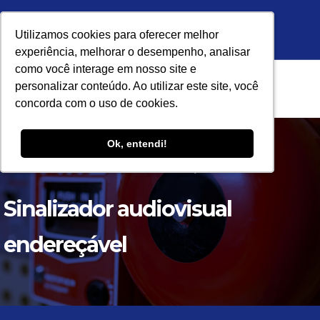
Unidade Ribeirão Preto:
Unidade São Paulo:
Utilizamos cookies para oferecer melhor
Utilizamos cookies para oferecer melhor
experiência, melhorar o desempenho, analisar
experiência, melhorar o desempenho, analisar
como você interage em nosso site e
como você interage em nosso site e
personalizar conteúdo. Ao utilizar este site, você
personalizar conteúdo. Ao utilizar este site, você
concorda com o uso de cookies.
concorda com o uso de cookies.
HOME
Ok, entendi!
Ok, entendi!
TRAJETÓRIA SKYFIRE
Home
Sinalizador audiovisual endereçável
PRODUTOS
Sinalizador audiovisual
SUPORTE
endereçável
TREINAMENTO
VÍDEOS
BLOG