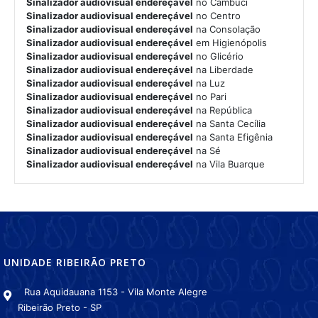
Sinalizador audiovisual endereçável
no Cambuci
Sinalizador audiovisual endereçável
no Centro
Sinalizador audiovisual endereçável
na Consolação
Sinalizador audiovisual endereçável
em Higienópolis
Sinalizador audiovisual endereçável
no Glicério
Sinalizador audiovisual endereçável
na Liberdade
Sinalizador audiovisual endereçável
na Luz
Sinalizador audiovisual endereçável
no Pari
Sinalizador audiovisual endereçável
na República
Sinalizador audiovisual endereçável
na Santa Cecília
Sinalizador audiovisual endereçável
na Santa Efigênia
Sinalizador audiovisual endereçável
na Sé
Sinalizador audiovisual endereçável
na Vila Buarque
UNIDADE RIBEIRÃO PRETO
Rua Aquidauana 1153 - Vila Monte Alegre
Ribeirão Preto - SP