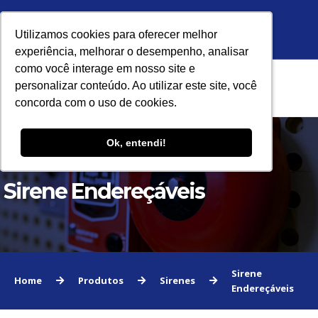
Unidade Ribeirão Preto:
Unidade São Paulo:
Utilizamos cookies para oferecer melhor
Utilizamos cookies para oferecer melhor
experiência, melhorar o desempenho, analisar
experiência, melhorar o desempenho, analisar
como você interage em nosso site e
como você interage em nosso site e
personalizar conteúdo. Ao utilizar este site, você
personalizar conteúdo. Ao utilizar este site, você
concorda com o uso de cookies.
concorda com o uso de cookies.
HOME
Ok, entendi!
Ok, entendi!
TRAJETÓRIA SKYFIRE
Home
Sirene Endereçáveis
Sirene Endereçáveis
PRODUTOS
SUPORTE
TREINAMENTO
VÍDEOS
Sirene
Home
Produtos
Sirenes
Endereçáveis
BLOG