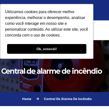
Unidade Ribeirão Preto:
Unidade São Paulo:
Utilizamos cookies para oferecer melhor
Utilizamos cookies para oferecer melhor
experiência, melhorar o desempenho, analisar
experiência, melhorar o desempenho, analisar
como você interage em nosso site e
como você interage em nosso site e
personalizar conteúdo. Ao utilizar este site, você
personalizar conteúdo. Ao utilizar este site, você
concorda com o uso de cookies.
concorda com o uso de cookies.
HOME
Ok, entendi!
Ok, entendi!
TRAJETÓRIA SKYFIRE
Home
Central de alarme de incêndio
PRODUTOS
Central de alarme de incêndio
SUPORTE
TREINAMENTO
VÍDEOS
Home
Central De Alarme De Incêndio
BLOG