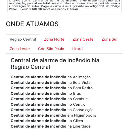
O texto acima "Central de alarme de incêndio" é de direito reservado. Sua
reprodução, parcial ou total, mesmo citando nossos links, é proibida sem a
autorização do autor. Plágio é crime e está previsto no artigo 184 do Código
Penal. – Lei n° 9.610-98 sobre os Direitos Autorais
ONDE ATUAMOS
Região Central
Zona Norte
Zona Oeste
Zona Sul
Zona Leste
Gde São Paulo
Litoral
Central de alarme de incêndio Na
Região Central
Central de alarme de incêndio
na Aclimação
Central de alarme de incêndio
na Bela Vista
Central de alarme de incêndio
no Bom Retiro
Central de alarme de incêndio
no Brás
Central de alarme de incêndio
no Cambuci
Central de alarme de incêndio
no Centro
Central de alarme de incêndio
na Consolação
Central de alarme de incêndio
em Higienópolis
Central de alarme de incêndio
no Glicério
Central de alarme de incêndio
na Liberdade