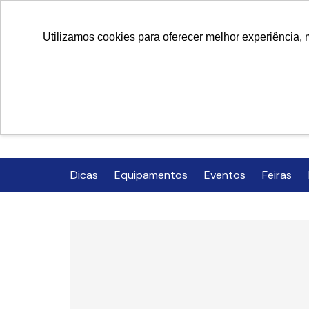
Ir
para
Utilizamos cookies para oferecer melhor experiência, 
o
conteúdo
Dicas
Equipamentos
Eventos
Feiras