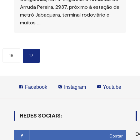
Arruda Pereira, 2937, próximo à estação de
metrô Jabaquara, terminal rodoviário e
muitos ….
16
17
Facebook
Instagram
Youtube
REDES SOCIAIS:
D
Gostar